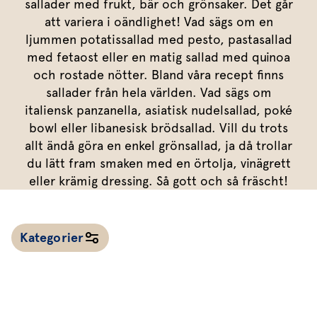
Marinera mera
sallader med frukt, bär och grönsaker. Det går
Timjan
Mikroört
Dressing
Marinad
att variera i oändlighet! Vad sägs om en
Fixa vinägretten
Oregano
Röd Oxali
Vinägrett
Kryddsmör
ljummen potatissallad med pesto, pastasallad
med fetaost eller en matig sallad med quinoa
Dressingen gör salladen
Citronmeliss
Örtolja
Örtsalt & rub
och rostade nötter. Bland våra recept finns
Allt om sallat
sallader från hela världen. Vad sägs om
italiensk panzanella, asiatisk nudelsallad, poké
Vårt sortiment
bowl eller libanesisk brödsallad. Vill du trots
Våra färska örter
allt ändå göra en enkel grönsallad, ja då trollar
du lätt fram smaken med en örtolja, vinägrett
Vår sallat & gröna blad
eller krämig dressing. Så gott och så fräscht!
Våra mikroörter & skott
För restaurang & storkö
Kategorier