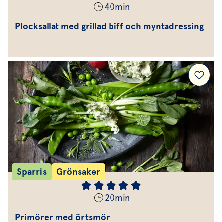
40
min
Plocksallat med grillad biff och myntadressing
Sparris
Grönsaker
20
min
Primörer med örtsmör