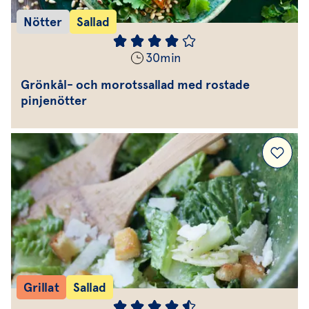
Nötter
Sallad
30
min
Grönkål- och morotssallad med rostade
pinjenötter
Grillat
Sallad