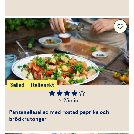
Sallad
Italienskt
25
min
Panzanellasallad med rostad paprika och
brödkrutonger