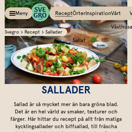
Meny
Recept
Örter
Inspiration
Vårt
&
Växthus
Svegro
Recept
Sallader
Sallat
Kalla såser & Röror
Matinspiration
Tillbehör
Recept
Allt om färska örter
Örter &
Pesto
Bästa peston
Potatis
Sväng iho
Basilika
Salvia
Sallat
Röror
Lyckas med aioli
Grönsaker
All världe
Koriander
Dragon
Inspiration
Kalla såser
Mumsig majonnäs
Äggrätter
Mynta
Rosmarin
SALLADER
Vårt
Aioli
Godaste dippen
Bröd & mackor
Dill
Mejram
Växthus
Sallad är så mycket mer än bara gröna blad.
Dipp
Smaksätt örtolja
Övriga tillbehör
Vårt ansvar
Persilja
Körvel
Det är en hel värld av smaker, texturer och
färger. Här hittar du recept på allt från matiga
Om oss
Gör eget örtsmör
Gräslök
Krasse
Dressingar
Marinad & kryddsmör
kycklingsallader och biffsallad, till fräscha