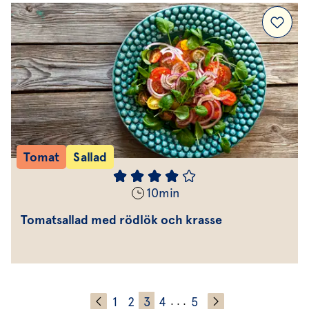
Tomat
Sallad
10
min
Tomatsallad med rödlök och krasse
1
2
3
4
5
. . .