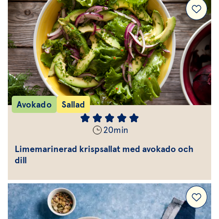
Avokado
Sallad
20
min
Limemarinerad krispsallat med avokado och
dill