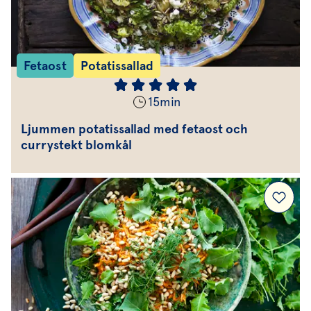
Fetaost
Potatissallad
15
min
Ljummen potatissallad med fetaost och
currystekt blomkål