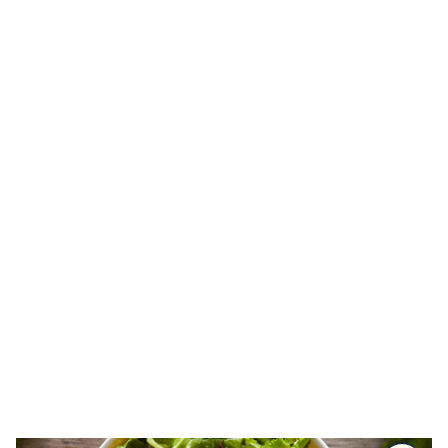
Alla recept
Kalla såser & röror
Dressingar
Marinad & kryddsmör
Tillbehör
Huvudrätter
Sallader
Festmat & säsong
Drycker
Efterrätt & Fika