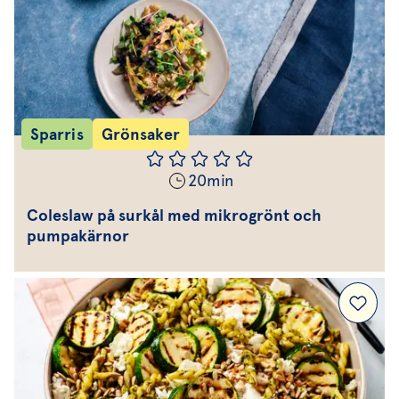
Sparris
Grönsaker
20
min
Coleslaw på surkål med mikrogrönt och
pumpakärnor