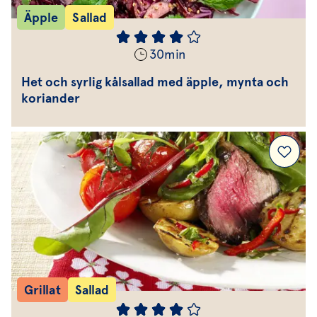
Äpple
Sallad
30
min
Het och syrlig kålsallad med äpple, mynta och
koriander
Grillat
Sallad