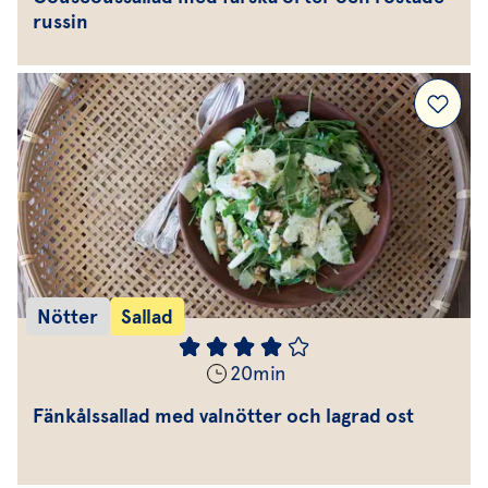
russin
Nötter
Sallad
20
min
Fänkålssallad med valnötter och lagrad ost