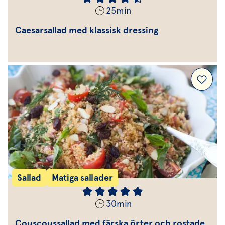
25
min
Caesarsallad med klassisk dressing
Sallad
Matiga sallader
30
min
Couscoussallad med färska örter och rostade