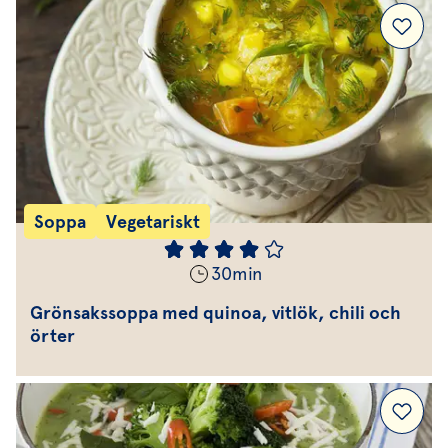
Soppa
Vegetariskt
30
min
Grönsakssoppa med quinoa, vitlök, chili och
örter