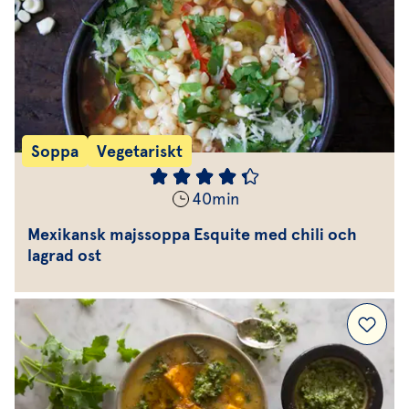
Soppa
Vegetariskt
40
min
Mexikansk majssoppa Esquite med chili och
lagrad ost