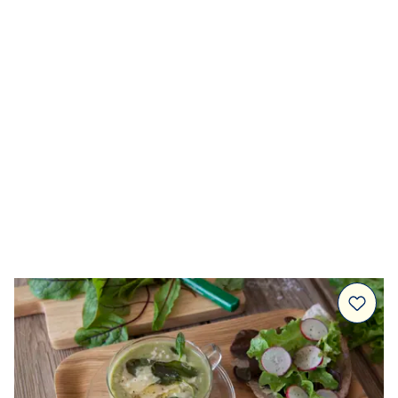
Marinad & kryddsmör
Tillbehör
Huvudrätter
Sallader
Festmat & säsong
Drycker
Efterrätt & Fika