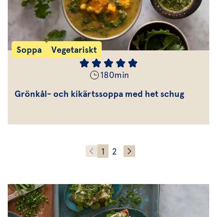
Soppa
Vegetariskt
180
min
Grönkål- och kikärtssoppa med het schug
1
2