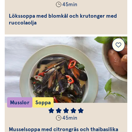
45
min
Lökssoppa med blomkål och krutonger med
ruccolaolja
Musslor
Soppa
45
min
Musselsoppa med citrongräs och thaibasilika