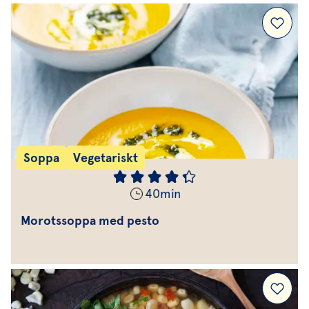
Soppa
Vegetariskt
40
min
Morotssoppa med pesto