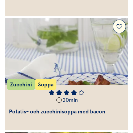
Zucchini
Soppa
20
min
Potatis- och zucchinisoppa med bacon