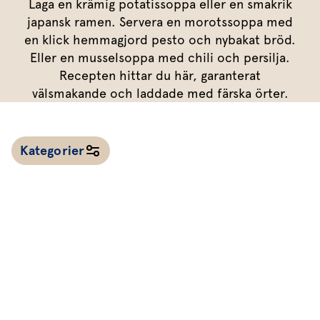
Marinera mera
Laga en krämig potatissoppa eller en smakrik
Timjan
Mikroört
Dressing
Marinad
japansk ramen. Servera en morotssoppa med
Fixa vinägretten
Oregano
Röd Oxali
Vinägrett
Kryddsmör
en klick hemmagjord pesto och nybakat bröd.
Eller en musselsoppa med chili och persilja.
Dressingen gör salladen
Citronmeliss
Örtolja
Örtsalt & rub
Recepten hittar du här, garanterat
Allt om sallat
välsmakande och laddade med färska örter.
Vårt sortiment
Våra färska örter
Kategorier
Vår sallat & gröna blad
Våra mikroörter & skott
För restaurang & storkö
Alla recept
Kalla såser & röror
Dressingar