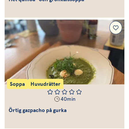
Soppa
Huvudrätter
40
min
Örtig gazpacho på gurka