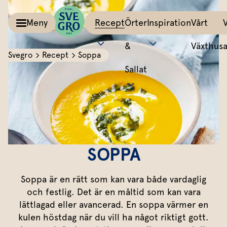
Meny
Recept
Örter
Inspiration
Vårt
&
Växthus
Svegro
Recept
Soppa
Sallat
Kalla såser & Röror
Matinspiration
Tillbehör
Recept
Allt om färska örter
Örter &
Pesto
Bästa peston
Potatis
Sväng iho
Basilika
Salvia
Sallat
Röror
Lyckas med aioli
Grönsaker
All världe
Koriander
Dragon
Inspiration
Kalla såser
Mumsig majonnäs
Äggrätter
Mynta
Rosmarin
SOPPA
Vårt
Aioli
Godaste dippen
Bröd & mackor
Dill
Mejram
Växthus
Soppa är en rätt som kan vara både vardaglig
Dipp
Smaksätt örtolja
Övriga tillbehör
Vårt ansvar
Persilja
Körvel
och festlig. Det är en måltid som kan vara
lättlagad eller avancerad. En soppa värmer en
Om oss
Gör eget örtsmör
Gräslök
Krasse
Dressingar
Marinad & kryddsmör
kulen höstdag när du vill ha något riktigt gott.