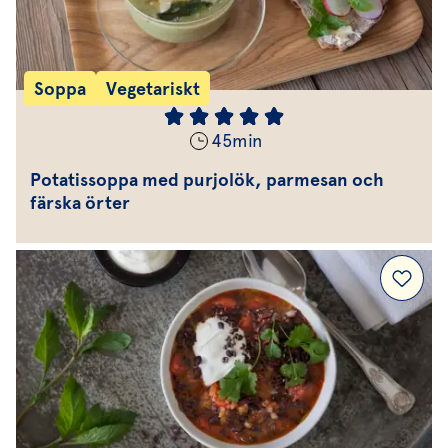
Soppa
Vegetariskt
45
min
Potatissoppa med purjolök, parmesan och
färska örter