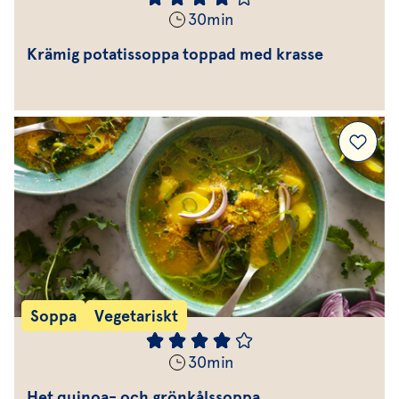
30
min
Krämig potatissoppa toppad med krasse
Soppa
Vegetariskt
30
min
Het quinoa- och grönkålssoppa