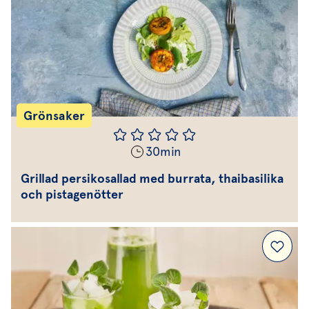
Grönsaker
30
min
Grillad persikosallad med burrata, thaibasilika
och pistagenötter