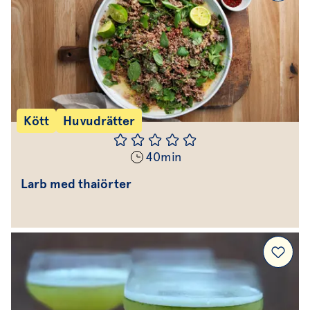
Kött
Huvudrätter
40
min
Larb med thaiörter