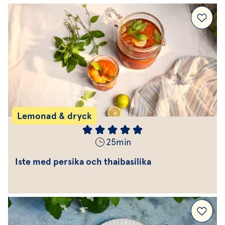
Lemonad & dryck
25
min
Iste med persika och thaibasilika