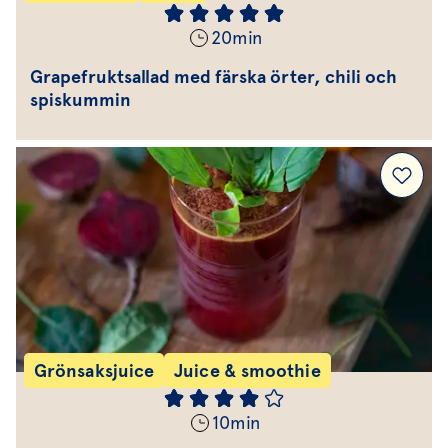
20
min
Grapefruktsallad med färska örter, chili och
spiskummin
Grönsaksjuice
Juice & smoothie
10
min