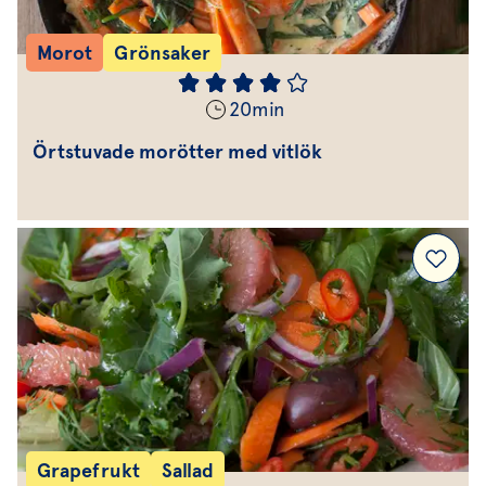
Morot
Grönsaker
20
min
Örtstuvade morötter med vitlök
Grapefrukt
Sallad