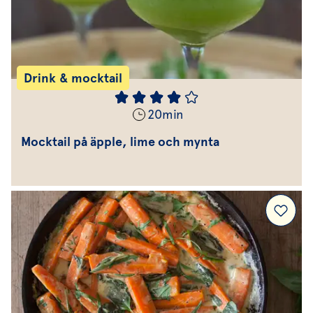
Drink & mocktail
20
min
Mocktail på äpple, lime och mynta