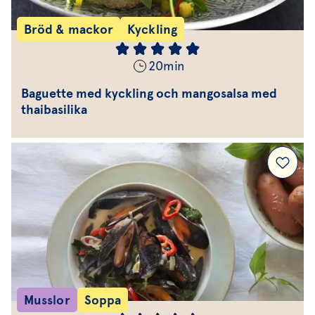
Bröd & mackor
Kyckling
20
min
Baguette med kyckling och mangosalsa med
thaibasilika
Musslor
Soppa