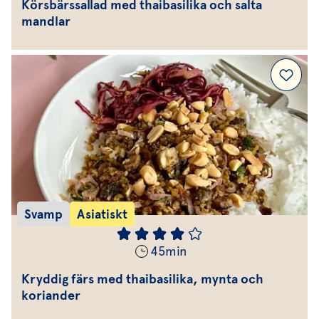
Körsbärssallad med thaibasilika och salta
mandlar
Svamp
Asiatiskt
45
min
Kryddig färs med thaibasilika, mynta och
koriander