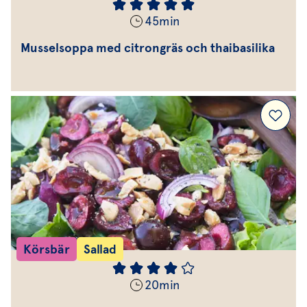
45
min
Musselsoppa med citrongräs och thaibasilika
Körsbär
Sallad
20
min