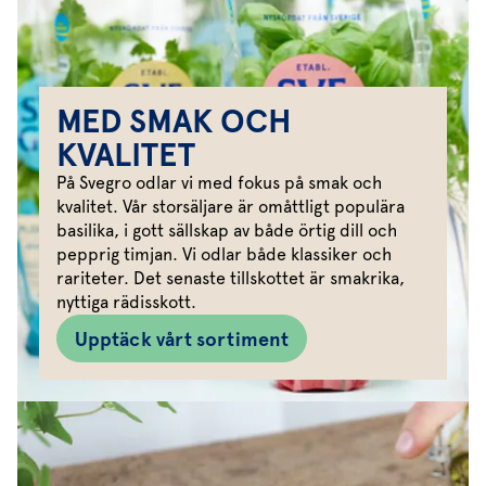
MED SMAK OCH
KVALITET
På Svegro odlar vi med fokus på smak och
kvalitet. Vår storsäljare är omåttligt populära
basilika, i gott sällskap av både örtig dill och
pepprig timjan. Vi odlar både klassiker och
rariteter. Det senaste tillskottet är smakrika,
nyttiga rädisskott.
Upptäck vårt sortiment