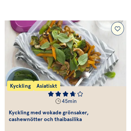
Efterrätt & Fika
Kyckling
Asiatiskt
45
min
Kyckling med wokade grönsaker,
cashewnötter och thaibasilika