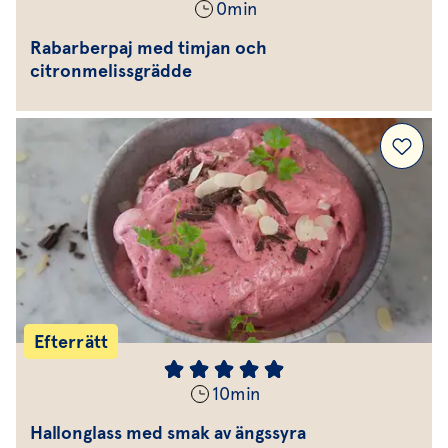
0
min
Rabarberpaj med timjan och
citronmelissgrädde
Efterrätt
10
min
Hallonglass med smak av ängssyra