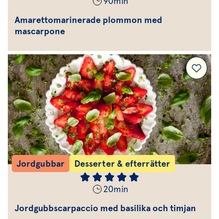
90
min
Amarettomarinerade plommon med
mascarpone
Jordgubbar
Desserter & efterrätter
20
min
Jordgubbscarpaccio med basilika och timjan