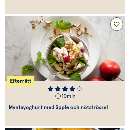
Efterrätt
10
min
Myntayoghurt med äpple och nötströssel