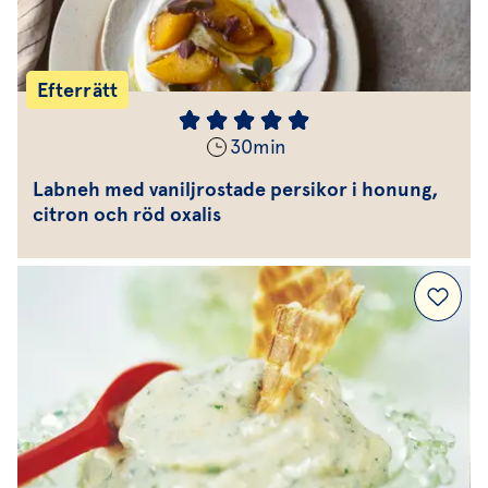
Efterrätt
30
min
Labneh med vaniljrostade persikor i honung,
citron och röd oxalis