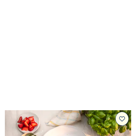
Dressingar
Marinad & kryddsmör
Tillbehör
Huvudrätter
Sallader
Festmat & säsong
Drycker
Efterrätt & Fika