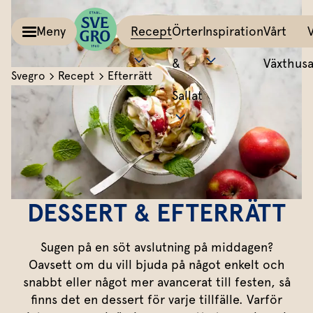
Meny
Recept
Örter
Inspiration
Vårt
&
Växthus
Svegro
Recept
Efterrätt
Sallat
Kalla såser & Röror
Matinspiration
Tillbehör
Recept
Allt om färska örter
Örter &
Pesto
Bästa peston
Potatis
Sväng iho
Basilika
Salvia
Sallat
Röror
Lyckas med aioli
Grönsaker
All världe
Koriander
Dragon
Inspiration
Kalla såser
Mumsig majonnäs
Äggrätter
Mynta
Rosmarin
DESSERT & EFTERRÄTT
Vårt
Aioli
Godaste dippen
Bröd & mackor
Dill
Mejram
Växthus
Sugen på en söt avslutning på middagen?
Dipp
Smaksätt örtolja
Övriga tillbehör
Vårt ansvar
Persilja
Körvel
Oavsett om du vill bjuda på något enkelt och
snabbt eller något mer avancerat till festen, så
Om oss
Gör eget örtsmör
Gräslök
Krasse
Dressingar
Marinad & kryddsmör
finns det en dessert för varje tillfälle. Varför