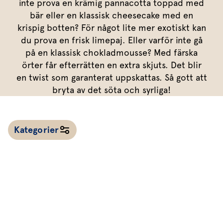
Marinera mera
inte prova en krämig pannacotta toppad med
Timjan
Mikroört
Dressing
Marinad
bär eller en klassisk cheesecake med en
Fixa vinägretten
Oregano
Röd Oxali
Vinägrett
Kryddsmör
krispig botten? För något lite mer exotiskt kan
du prova en frisk limepaj. Eller varför inte gå
Dressingen gör salladen
Citronmeliss
Örtolja
Örtsalt & rub
på en klassisk chokladmousse? Med färska
Allt om sallat
örter får efterrätten en extra skjuts. Det blir
en twist som garanterat uppskattas. Så gott att
Vårt sortiment
bryta av det söta och syrliga!
Våra färska örter
Vår sallat & gröna blad
Kategorier
Våra mikroörter & skott
För restaurang & storkö
Alla recept
Kalla såser & röror