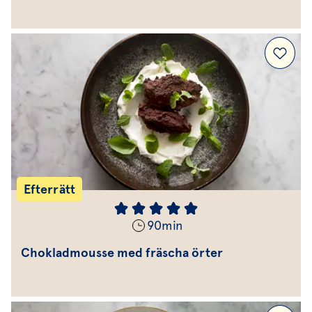
Efterrätt
90
min
Chokladmousse med fräscha örter