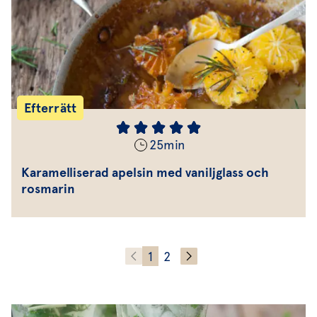
Efterrätt
25
min
Karamelliserad apelsin med vaniljglass och
rosmarin
1
2