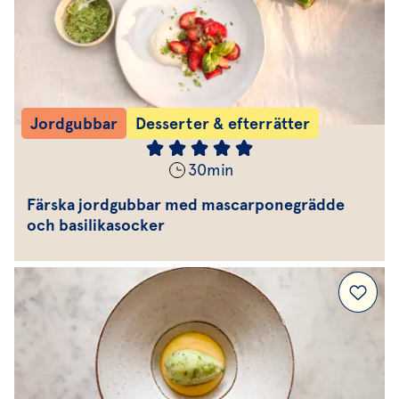
Jordgubbar
Desserter & efterrätter
30
min
Färska jordgubbar med mascarponegrädde
och basilikasocker