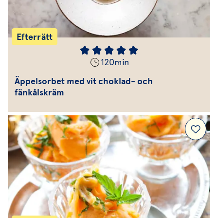
Efterrätt
120
min
Äppelsorbet med vit choklad- och
fänkålskräm