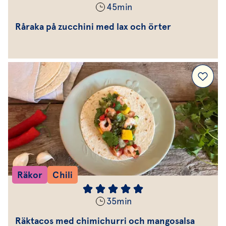
45
min
Råraka på zucchini med lax och örter
Räkor
Chili
35
min
Räktacos med chimichurri och mangosalsa