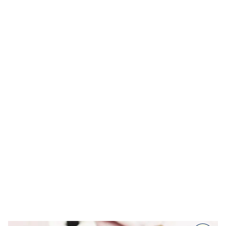
Alla recept
Kalla såser & röror
Dressingar
Marinad & kryddsmör
Tillbehör
Huvudrätter
Sallader
Festmat & säsong
Drycker
Efterrätt & Fika