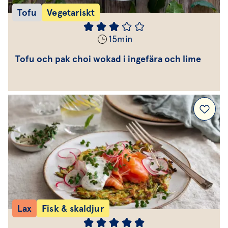
Tofu
Vegetariskt
15
min
Tofu och pak choi wokad i ingefära och lime
Lax
Fisk & skaldjur