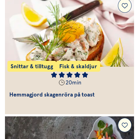
Snittar & tilltugg
Fisk & skaldjur
20
min
Hemmagjord skagenröra på toast