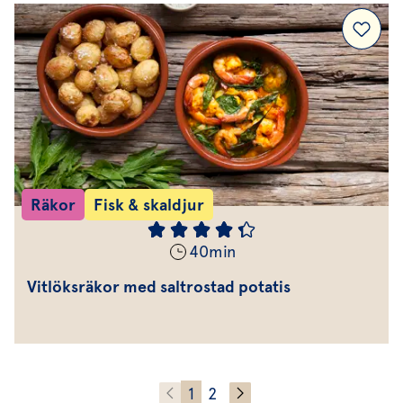
Räkor
Fisk & skaldjur
40
min
Vitlöksräkor med saltrostad potatis
1
2