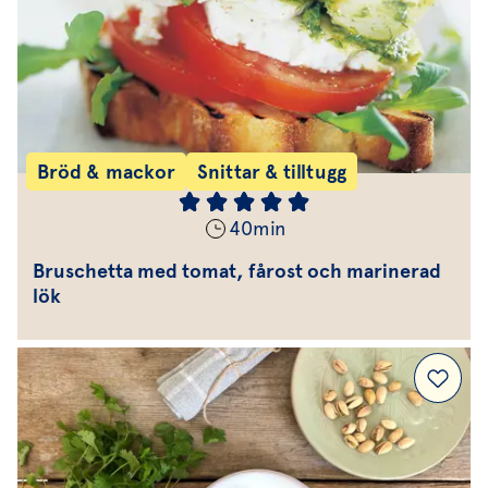
Bröd & mackor
Snittar & tilltugg
40
min
Bruschetta med tomat, fårost och marinerad
lök