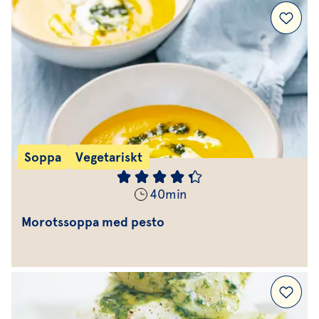
Soppa
Vegetariskt
40
min
Morotssoppa med pesto