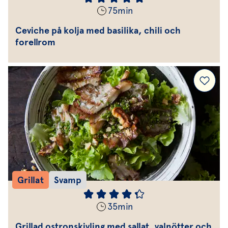
75
min
Ceviche på kolja med basilika, chili och
forellrom
Grillat
Svamp
35
min
Grillad ostronskivling med sallat, valnötter och