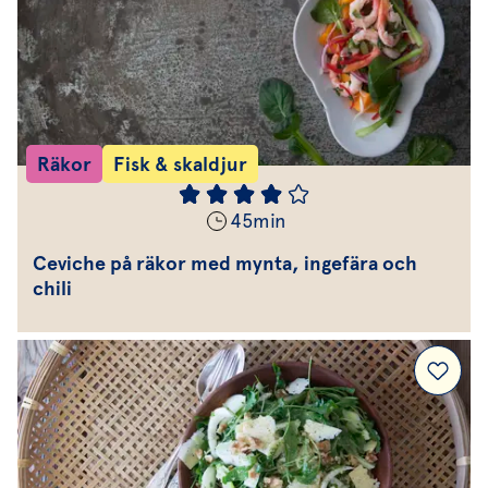
Räkor
Fisk & skaldjur
45
min
Ceviche på räkor med mynta, ingefära och
chili