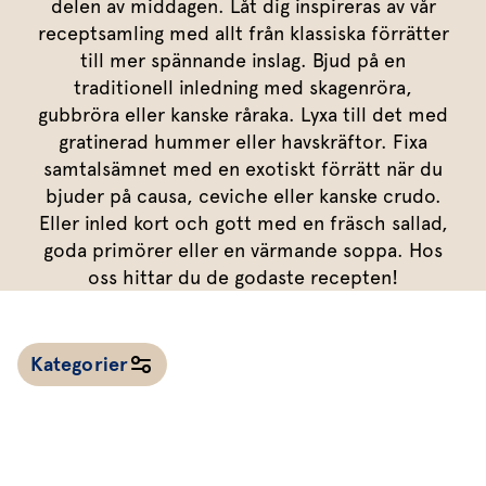
Marinera mera
delen av middagen. Låt dig inspireras av vår
Timjan
Mikroört
Dressing
Marinad
receptsamling med allt från klassiska förrätter
Fixa vinägretten
Oregano
Röd Oxali
Vinägrett
Kryddsmör
till mer spännande inslag. Bjud på en
traditionell inledning med skagenröra,
Dressingen gör salladen
Citronmeliss
Örtolja
Örtsalt & rub
gubbröra eller kanske råraka. Lyxa till det med
Allt om sallat
gratinerad hummer eller havskräftor. Fixa
samtalsämnet med en exotiskt förrätt när du
Vårt sortiment
bjuder på causa, ceviche eller kanske crudo.
Våra färska örter
Eller inled kort och gott med en fräsch sallad,
goda primörer eller en värmande soppa. Hos
Vår sallat & gröna blad
oss hittar du de godaste recepten!
Våra mikroörter & skott
För restaurang & storkö
Kategorier