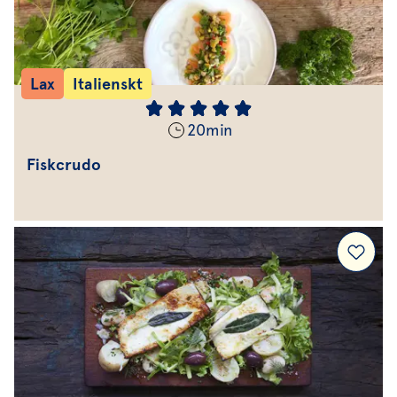
Lax
Italienskt
20
min
Fiskcrudo