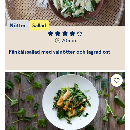
Nötter
Sallad
20
min
Fänkålssallad med valnötter och lagrad ost