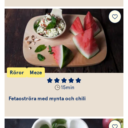
Röror
Meze
15
min
Fetaoströra med mynta och chili