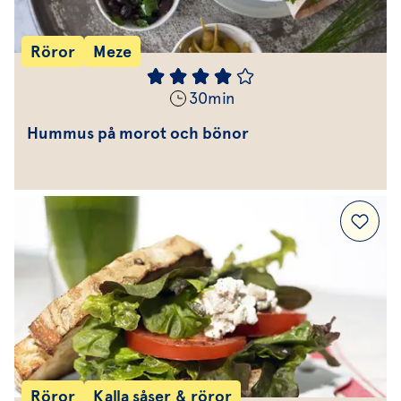
Röror
Meze
30
min
Hummus på morot och bönor
Röror
Kalla såser & röror