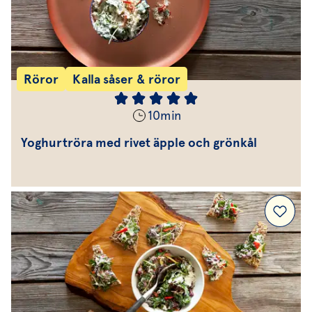
Röror
Kalla såser & röror
10
min
Yoghurtröra med rivet äpple och grönkål