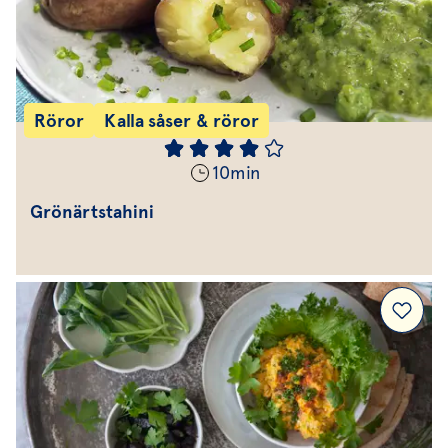
Röror
Kalla såser & röror
10
min
Grönärtstahini