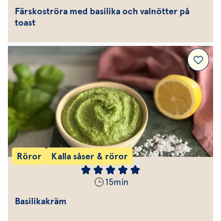
Färskoströra med basilika och valnötter på
toast
Röror
Kalla såser & röror
15
min
Basilikakräm