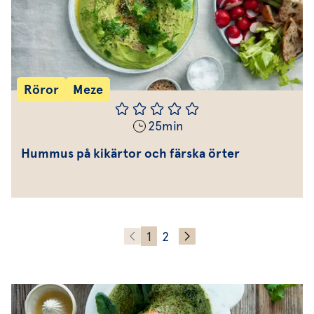
Röror
Meze
25
min
Hummus på kikärtor och färska örter
1
2