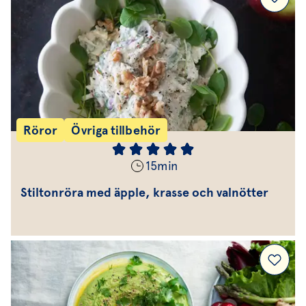
Röror
Övriga tillbehör
15
min
Stiltonröra med äpple, krasse och valnötter