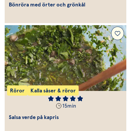
Bönröra med örter och grönkål
Röror
Kalla såser & röror
15
min
Salsa verde på kapris