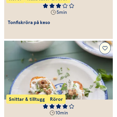
5
min
Tonfiskröra på keso
Snittar & tilltugg
Röror
10
min