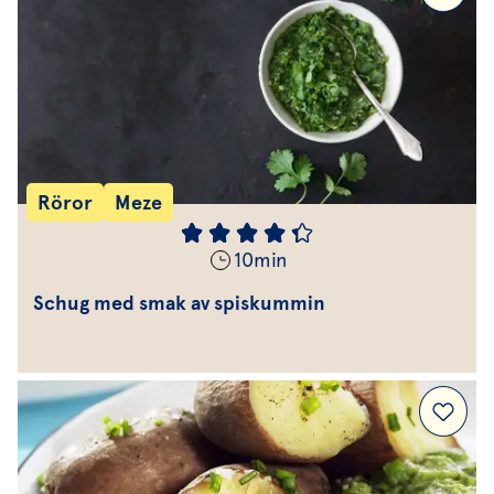
Röror
Meze
10
min
Schug med smak av spiskummin