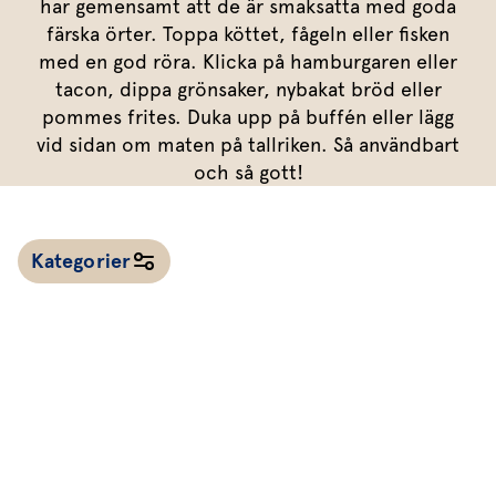
Marinera mera
har gemensamt att de är smaksatta med goda
Timjan
Mikroört
Dressing
Marinad
färska örter. Toppa köttet, fågeln eller fisken
Fixa vinägretten
Oregano
Röd Oxali
Vinägrett
Kryddsmör
med en god röra. Klicka på hamburgaren eller
tacon, dippa grönsaker, nybakat bröd eller
Dressingen gör salladen
Citronmeliss
Örtolja
Örtsalt & rub
pommes frites. Duka upp på buffén eller lägg
Allt om sallat
vid sidan om maten på tallriken. Så användbart
och så gott!
Vårt sortiment
Våra färska örter
Kategorier
Vår sallat & gröna blad
Våra mikroörter & skott
För restaurang & storkö
Alla recept
Kalla såser & röror