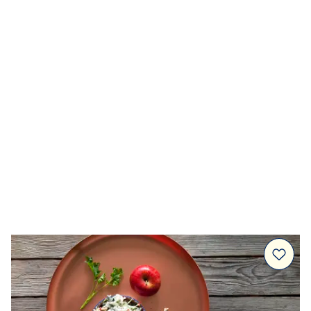
Dressingar
Marinad & kryddsmör
Tillbehör
Huvudrätter
Sallader
Festmat & säsong
Drycker
Efterrätt & Fika