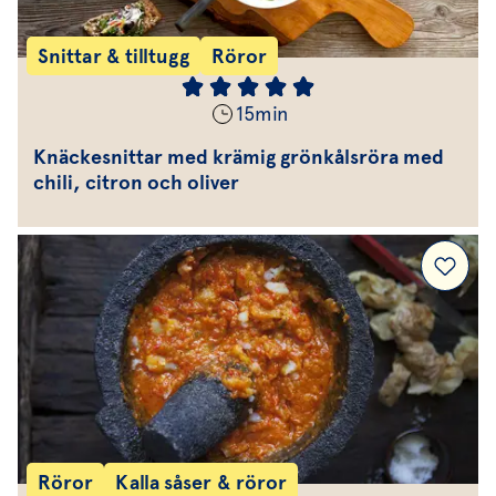
Snittar & tilltugg
Röror
15
min
Knäckesnittar med krämig grönkålsröra med
chili, citron och oliver
Röror
Kalla såser & röror