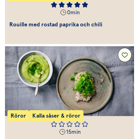
0
min
Rouille med rostad paprika och chili
Röror
Kalla såser & röror
15
min