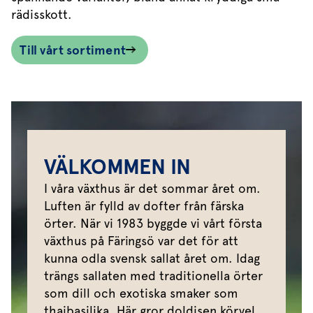
rädisskott.
Till vårt sortiment
VÄLKOMMEN IN
I våra växthus är det sommar året om.
Luften är fylld av dofter från färska
örter. När vi 1983 byggde vi vårt första
växthus på Färingsö var det för att
kunna odla svensk sallat året om. Idag
trängs sallaten med traditionella örter
som dill och exotiska smaker som
thaibasilika. Här gror doldisen körvel