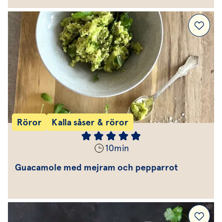
Röror
Kalla såser & röror
10
min
Guacamole med mejram och pepparrot