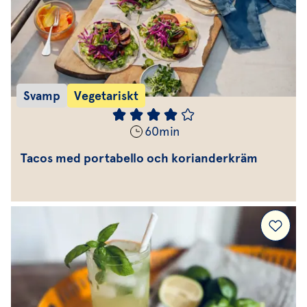
Svamp
Vegetariskt
60
min
Tacos med portabello och korianderkräm