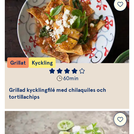
Grillat
Kyckling
60
min
Grillad kycklingfilé med chilaquiles och
tortillachips