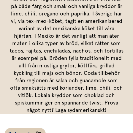
Marinera mera
Timjan
Mikroört
Dressing
Marinad
på både färg och smak och vanliga kryddor är
Fixa vinägretten
lime, chili, oregano och paprika. I Sverige har
Oregano
Röd Oxali
Vinägrett
Kryddsmör
vi, via tex-mex-köket, tagit en amerikaniserad
Dressingen gör salladen
Citronmeliss
Örtolja
Örtsalt & rub
variant av det mexikanska köket till våra
hjärtan. I Mexiko är det vanligt att man äter
Allt om sallat
maten i olika typer av bröd, vilket rätter som
Vårt sortiment
tacos, fajitas, enchiladas, nachos, och tortillas
är exempel på. Bröden fylls traditionellt med
Våra färska örter
allt från mustiga grytor, köttfärs, grillad
Vår sallat & gröna blad
kyckling till majs och bönor. Goda tillbehör
från regionen är salsa och guacamole som
Våra mikroörter & skott
ofta smaksätts med koriander, lime, chili, och
vitlök. Lokala kryddor som choklad och
För restaurang & storkö
spiskummin ger en spännande twist. Pröva
något nytt? Laga sydamerikanskt!