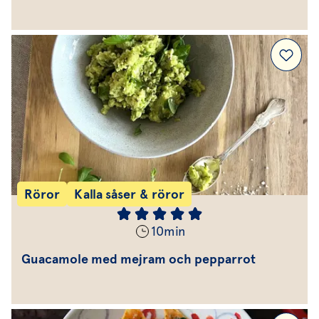
Röror
Kalla såser & röror
10
min
Guacamole med mejram och pepparrot