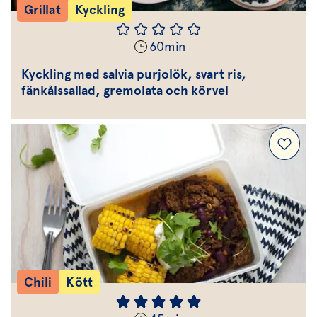
Grillat
Kyckling
60
min
Kyckling med salvia purjolök, svart ris,
fänkålssallad, gremolata och körvel
Chili
Kött