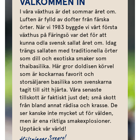
VÄLKOMMEN IN
I våra växthus är det sommar året om.
Luften är fylld av dofter från färska
örter. När vi 1983 byggde vi vårt första
växthus på Färingsö var det för att
kunna odla svensk sallat året om. Idag
trängs sallaten med traditionella örter
som dill och exotiska smaker som
thaibasilika. Här gror doldisen körvel
som är kockarnas favorit och
storsäljaren basilika som svenskarna
tagit till sitt hjärta. Våra senaste
tillskott är faktiskt just det; små skott
från bland annat rädisa och krasse. De
ser kanske inte mycket ut för välden,
men är ena riktiga smakexplosioner.
Upptäck vår värld!
Hälsningar Svegro!