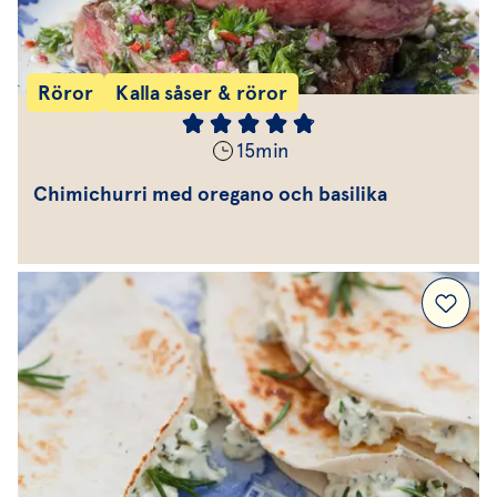
Röror
Kalla såser & röror
15
min
Chimichurri med oregano och basilika