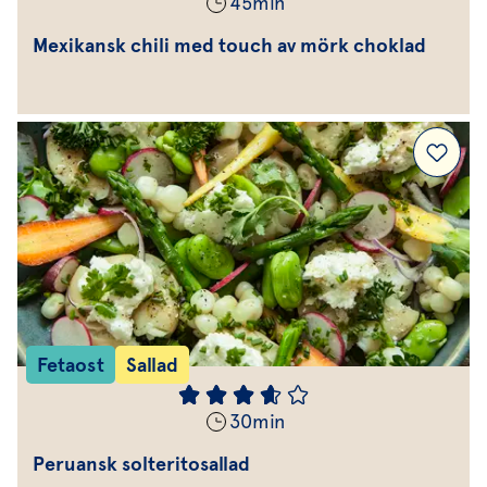
45
min
Mexikansk chili med touch av mörk choklad
Fetaost
Sallad
30
min
Peruansk solteritosallad