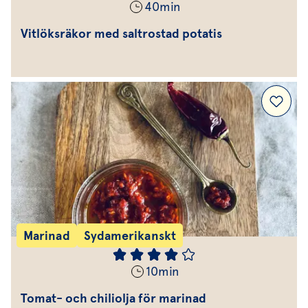
40
min
Vitlöksräkor med saltrostad potatis
Marinad
Sydamerikanskt
10
min
Tomat- och chiliolja för marinad