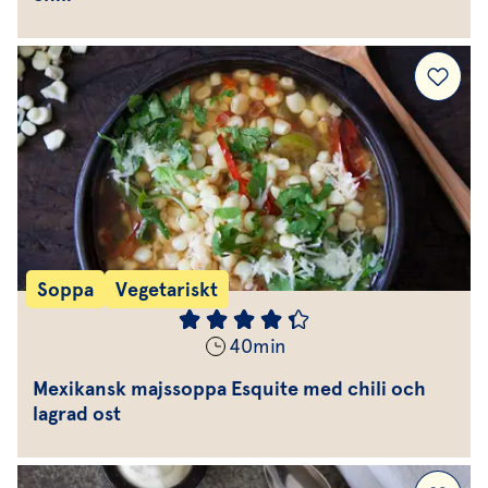
Soppa
Vegetariskt
40
min
Mexikansk majssoppa Esquite med chili och
lagrad ost