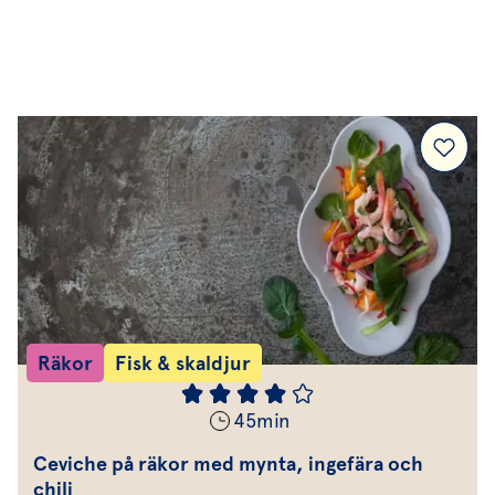
Drycker
Efterrätt & Fika
Räkor
Fisk & skaldjur
45
min
Ceviche på räkor med mynta, ingefära och
chili