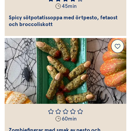
45
min
Spicy sötpotatissoppa med örtpesto, fetaost
och broccoliskott
60
min
Zombiefingrar med smak av pesto och