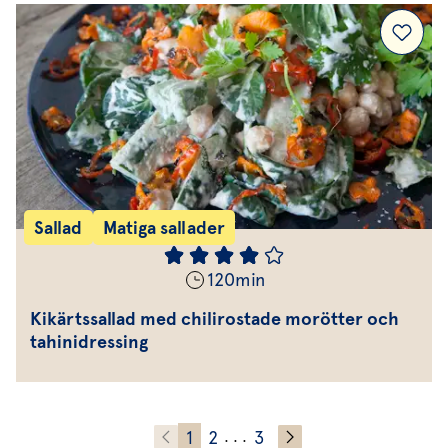
Sallad
Matiga sallader
120
min
Kikärtssallad med chilirostade morötter och
tahinidressing
1
2
3
. . .