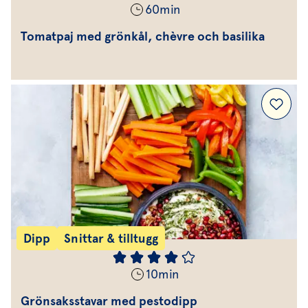
60
min
Tomatpaj med grönkål, chèvre och basilika
Dipp
Snittar & tilltugg
10
min
Grönsaksstavar med pestodipp