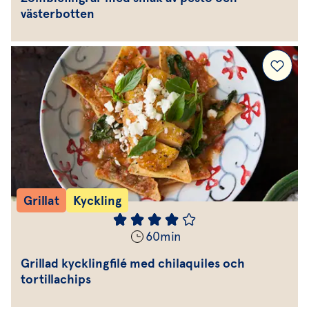
västerbotten
Grillat
Kyckling
60
min
Grillad kycklingfilé med chilaquiles och
tortillachips