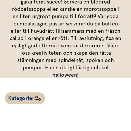
Marinera mera
garanterat succé! Servera en blodröd
Timjan
Mikroört
Dressing
Marinad
rödbetssoppa eller kanske en morotssoppa i
Fixa vinägretten
Oregano
Röd Oxali
Vinägrett
Kryddsmör
en liten urgröpt pumpa till förrätt? Vår goda
pumpalasagne passar serverar du på buffén
Dressingen gör salladen
Citronmeliss
Örtolja
Örtsalt & rub
eller till huvudrätt tillsammans med en fräsch
Allt om sallat
sallad i orange eller rött. Till avslutning, fixa en
rysligt god efterrätt som du dekorerar. Släpp
Vårt sortiment
loss kreativiteten och skapa den rätta
Våra färska örter
stämningen med spindelnät, spöken och
pumpor. Ha en riktigt läskig och kul
Vår sallat & gröna blad
halloween!
Våra mikroörter & skott
För restaurang & storkö
Kategorier