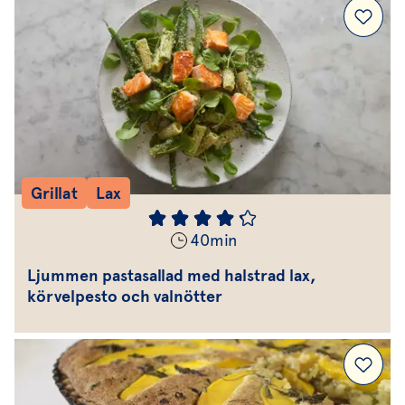
Grillat
Lax
40
min
Ljummen pastasallad med halstrad lax,
körvelpesto och valnötter