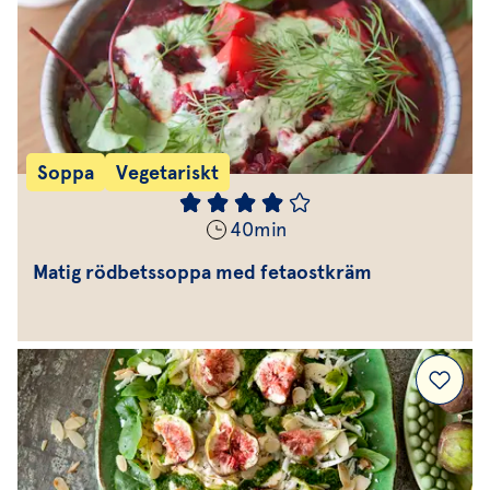
Soppa
Vegetariskt
40
min
Matig rödbetssoppa med fetaostkräm