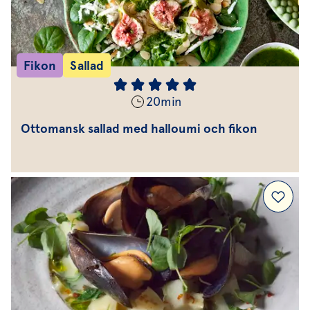
Fikon
Sallad
20
min
Ottomansk sallad med halloumi och fikon