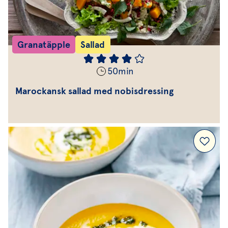
Granatäpple
Sallad
50
min
Marockansk sallad med nobisdressing