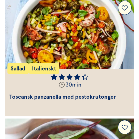
Sallad
Italienskt
30
min
Toscansk panzanella med pestokrutonger