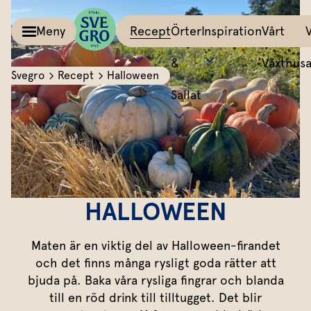
Meny
Recept
Örter
Inspiration
Vårt
&
Växthus
Svegro
Recept
Halloween
Sallat
Kalla såser & Röror
Matinspiration
Tillbehör
Recept
Allt om färska örter
Örter &
Pesto
Bästa peston
Potatis
Sväng iho
Basilika
Salvia
Sallat
Röror
Lyckas med aioli
Grönsaker
All världe
Koriander
Dragon
Inspiration
Kalla såser
Mumsig majonnäs
Äggrätter
Mynta
Rosmarin
HALLOWEEN
Vårt
Aioli
Godaste dippen
Bröd & mackor
Dill
Mejram
Växthus
Maten är en viktig del av Halloween-firandet
Dipp
Smaksätt örtolja
Övriga tillbehör
Vårt ansvar
Persilja
Körvel
och det finns många rysligt goda rätter att
bjuda på. Baka våra rysliga fingrar och blanda
Om oss
Gör eget örtsmör
Gräslök
Krasse
Dressingar
Marinad & kryddsmör
till en röd drink till tilltugget. Det blir