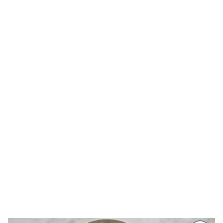
Alla recept
Kalla såser & röror
Dressingar
Marinad & kryddsmör
Tillbehör
Huvudrätter
Sallader
Festmat & säsong
Drycker
Efterrätt & Fika