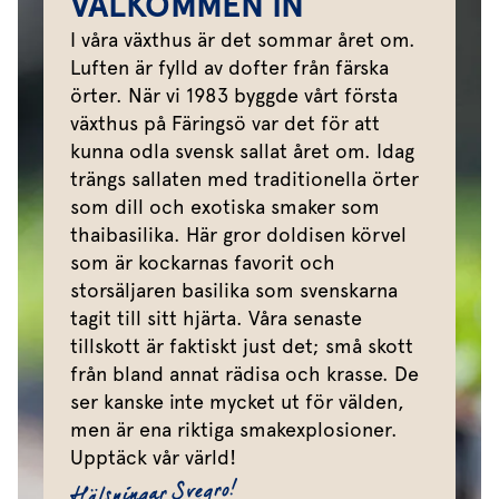
VÄLKOMMEN IN
I våra växthus är det sommar året om.
Luften är fylld av dofter från färska
örter. När vi 1983 byggde vårt första
växthus på Färingsö var det för att
kunna odla svensk sallat året om. Idag
trängs sallaten med traditionella örter
som dill och exotiska smaker som
thaibasilika. Här gror doldisen körvel
som är kockarnas favorit och
storsäljaren basilika som svenskarna
tagit till sitt hjärta. Våra senaste
tillskott är faktiskt just det; små skott
från bland annat rädisa och krasse. De
ser kanske inte mycket ut för välden,
men är ena riktiga smakexplosioner.
Upptäck vår värld!
Hälsningar Svegro!