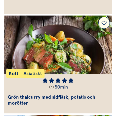
Kött
Asiatiskt
50
min
Grön thaicurry med sidfläsk, potatis och
morötter