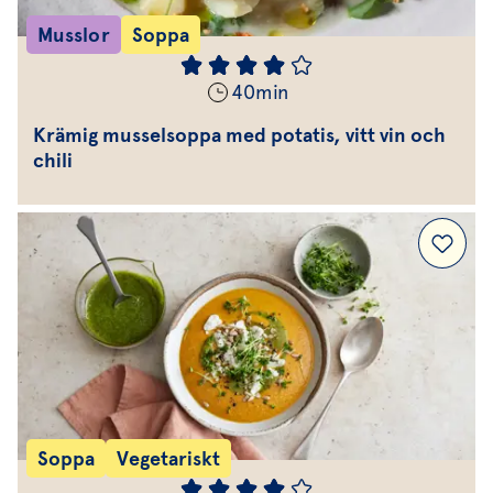
Musslor
Soppa
40
min
Krämig musselsoppa med potatis, vitt vin och
chili
Soppa
Vegetariskt