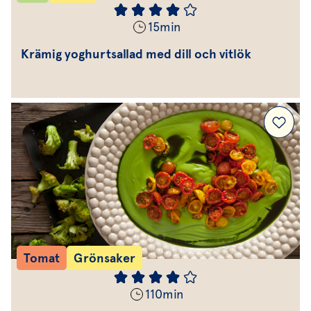
15
min
Krämig yoghurtsallad med dill och vitlök
Tomat
Grönsaker
110
min