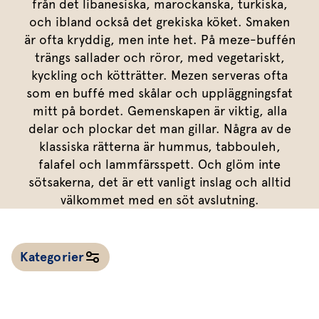
Marinera mera
från det libanesiska, marockanska, turkiska,
Timjan
Mikroört
Dressing
Marinad
och ibland också det grekiska köket. Smaken
Fixa vinägretten
Oregano
Röd Oxali
Vinägrett
Kryddsmör
är ofta kryddig, men inte het. På meze-buffén
trängs sallader och röror, med vegetariskt,
Dressingen gör salladen
Citronmeliss
Örtolja
Örtsalt & rub
kyckling och kötträtter. Mezen serveras ofta
Allt om sallat
som en buffé med skålar och uppläggningsfat
mitt på bordet. Gemenskapen är viktig, alla
Vårt sortiment
delar och plockar det man gillar. Några av de
Våra färska örter
klassiska rätterna är hummus, tabbouleh,
falafel och lammfärsspett. Och glöm inte
Vår sallat & gröna blad
sötsakerna, det är ett vanligt inslag och alltid
Våra mikroörter & skott
välkommet med en söt avslutning.
För restaurang & storkö
Kategorier