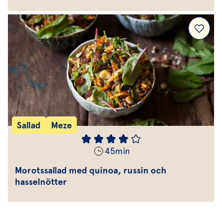
Sallad
Meze
45
min
Morotssallad med quinoa, russin och
hasselnötter