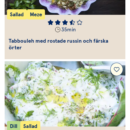
Sallad
Meze
35
min
Tabbouleh med rostade russin och färska
örter
Dill
Sallad