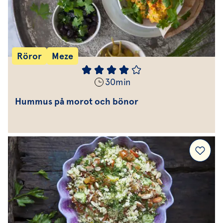
Röror
Meze
30
min
Hummus på morot och bönor