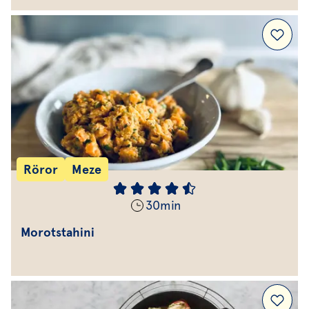
Röror
Meze
30
min
Morotstahini