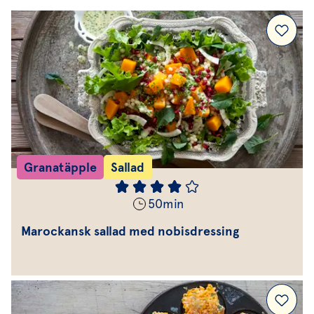
Granatäpple
Sallad
50
min
Marockansk sallad med nobisdressing