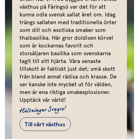
växthus på Färingsö var det för att
kunna odla svensk sallat året om. Idag
trängs sallaten med traditionella örter
som dill och exotiska smaker som
thaibasilika. Här gror doldisen körvel
som är kockarnas favorit och
storsäljaren basilika som svenskarna
tagit till sitt hjärta. Våra senaste
tillskott är faktiskt just det; små skott
från bland annat rädisa och krasse. De
ser kanske inte mycket ut för välden,
men är ena riktiga smakexplosioner.
Upptäck vår värld!
Hälsningar Svegro!
Till vårt växthus