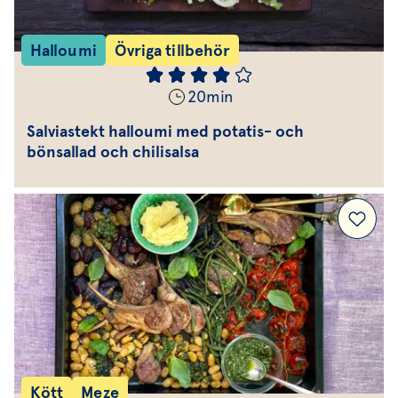
Halloumi
Övriga tillbehör
20
min
Salviastekt halloumi med potatis- och
bönsallad och chilisalsa
Kött
Meze