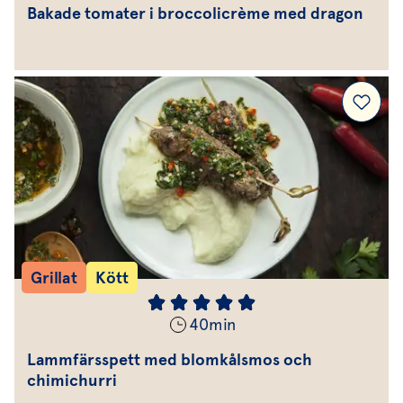
Bakade tomater i broccolicrème med dragon
Grillat
Kött
40
min
Lammfärsspett med blomkålsmos och
chimichurri