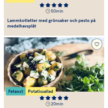
50
min
Lammkotletter med grönsaker och pesto på
medelhavsplåt
Fetaost
Potatissallad
20
min