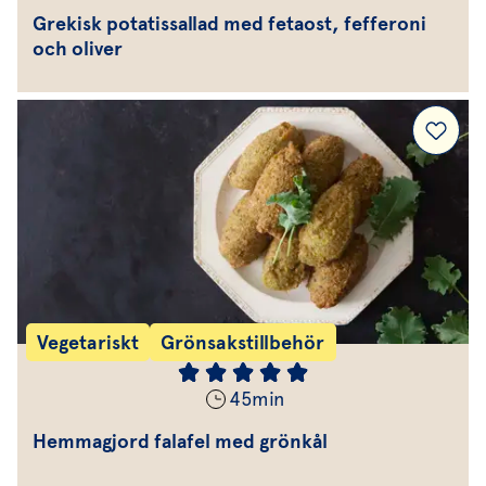
Grekisk potatissallad med fetaost, fefferoni
och oliver
Vegetariskt
Grönsakstillbehör
45
min
Hemmagjord falafel med grönkål