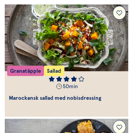
Granatäpple
Sallad
50
min
Marockansk sallad med nobisdressing