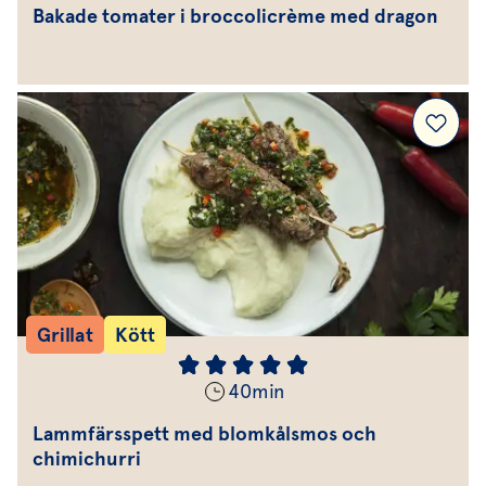
Bakade tomater i broccolicrème med dragon
Grillat
Kött
40
min
Lammfärsspett med blomkålsmos och
chimichurri