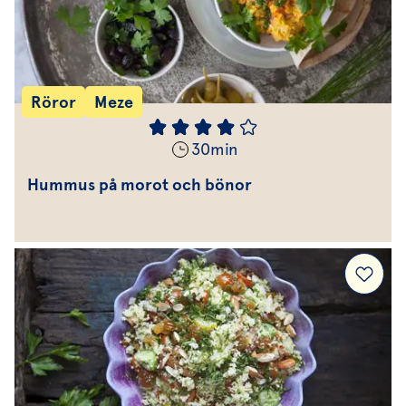
Röror
Meze
30
min
Hummus på morot och bönor