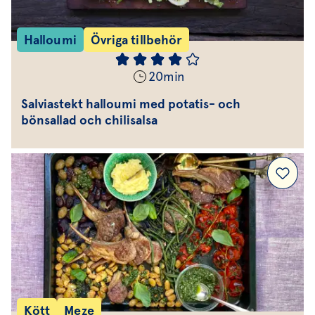
Halloumi
Övriga tillbehör
20
min
Salviastekt halloumi med potatis- och
bönsallad och chilisalsa
Kött
Meze