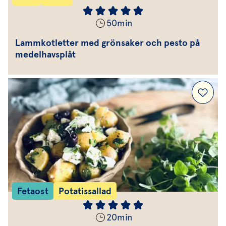
50
min
Lammkotletter med grönsaker och pesto på
medelhavsplåt
Fetaost
Potatissallad
20
min