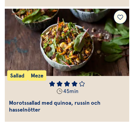
Sallad
Meze
45
min
Morotssallad med quinoa, russin och
hasselnötter