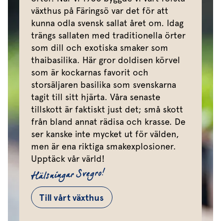
växthus på Färingsö var det för att
kunna odla svensk sallat året om. Idag
trängs sallaten med traditionella örter
som dill och exotiska smaker som
thaibasilika. Här gror doldisen körvel
som är kockarnas favorit och
storsäljaren basilika som svenskarna
tagit till sitt hjärta. Våra senaste
tillskott är faktiskt just det; små skott
från bland annat rädisa och krasse. De
ser kanske inte mycket ut för välden,
men är ena riktiga smakexplosioner.
Upptäck vår värld!
Hälsningar Svegro!
Till vårt växthus