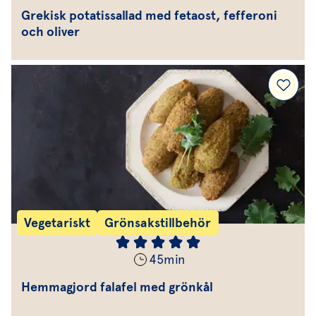
Grekisk potatissallad med fetaost, fefferoni
och oliver
Vegetariskt
Grönsakstillbehör
45
min
Hemmagjord falafel med grönkål