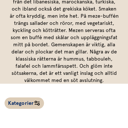
Marinera mera
från det libanesiska, marockanska, turkiska,
Timjan
Mikroört
Dressing
Marinad
och ibland också det grekiska köket. Smaken
Fixa vinägretten
Oregano
Röd Oxali
Vinägrett
Kryddsmör
är ofta kryddig, men inte het. På meze-buffén
trängs sallader och röror, med vegetariskt,
Dressingen gör salladen
Citronmeliss
Örtolja
Örtsalt & rub
kyckling och kötträtter. Mezen serveras ofta
Allt om sallat
som en buffé med skålar och uppläggningsfat
mitt på bordet. Gemenskapen är viktig, alla
Vårt sortiment
delar och plockar det man gillar. Några av de
Våra färska örter
klassiska rätterna är hummus, tabbouleh,
falafel och lammfärsspett. Och glöm inte
Vår sallat & gröna blad
sötsakerna, det är ett vanligt inslag och alltid
Våra mikroörter & skott
välkommet med en söt avslutning.
För restaurang & storkö
Kategorier