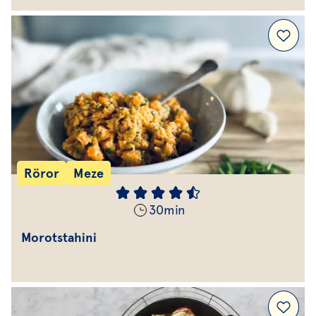
Röror
Meze
30
min
Morotstahini