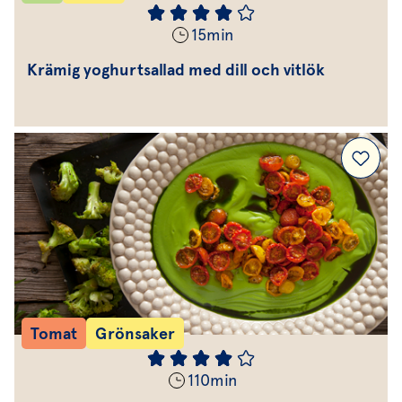
15
min
Krämig yoghurtsallad med dill och vitlök
Tomat
Grönsaker
110
min