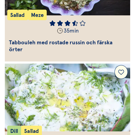
Sallad
Meze
35
min
Tabbouleh med rostade russin och färska
örter
Dill
Sallad