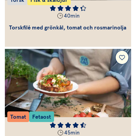
40
min
Torskfilé med grönkål, tomat och rosmarinolja
Tomat
Fetaost
45
min