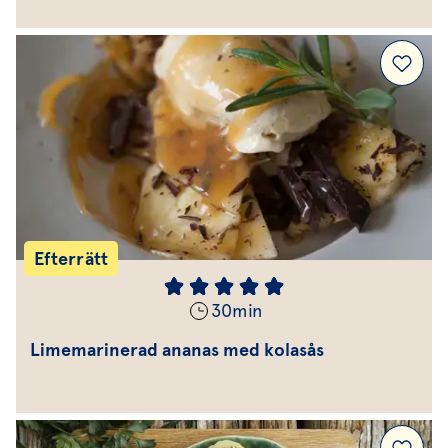
Efterrätt
30
min
Limemarinerad ananas med kolasås