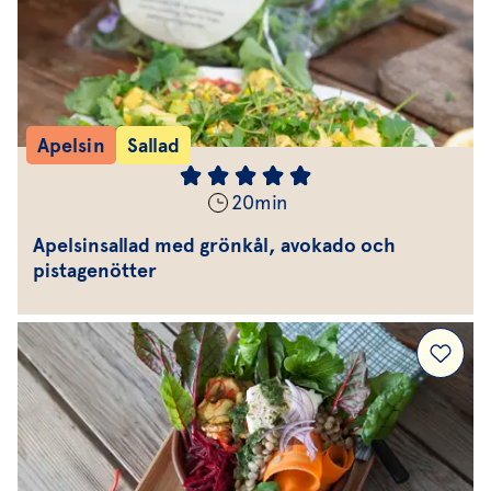
Apelsin
Sallad
20
min
Apelsinsallad med grönkål, avokado och
pistagenötter