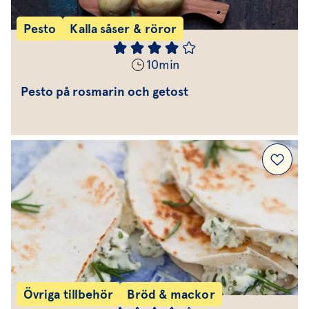
Pesto
Kalla såser & röror
10
min
Pesto på rosmarin och getost
Övriga tillbehör
Bröd & mackor