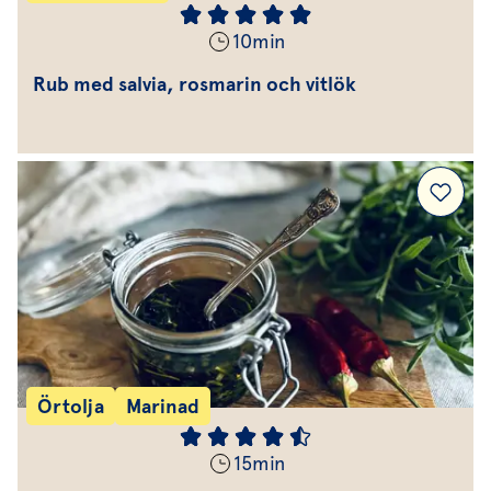
10
min
Rub med salvia, rosmarin och vitlök
Örtolja
Marinad
15
min