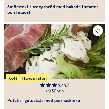
Smörstekt surdegsbröd med bakade tomater
och fetaost
Kött
Huvudrätter
30
min
Potatis i getostsås med parmaskinka