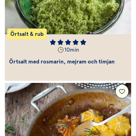
Örtsalt & rub
10
min
Örtsalt med rosmarin, mejram och timjan