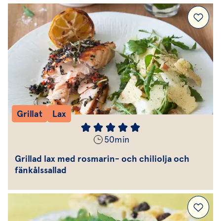
Grillat
Lax
50
min
Grillad lax med rosmarin- och chiliolja och
fänkålssallad