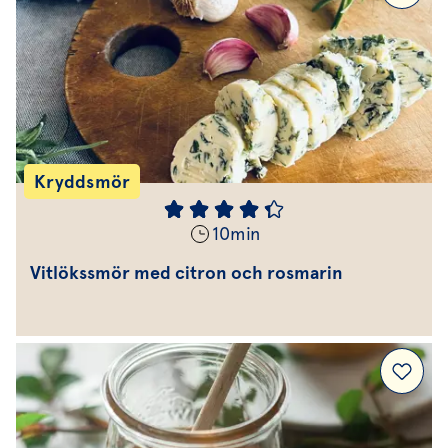
Kryddsmör
10
min
Vitlökssmör med citron och rosmarin