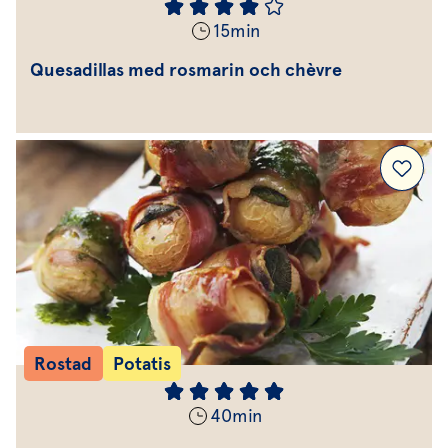
15
min
Quesadillas med rosmarin och chèvre
Rostad
Potatis
40
min