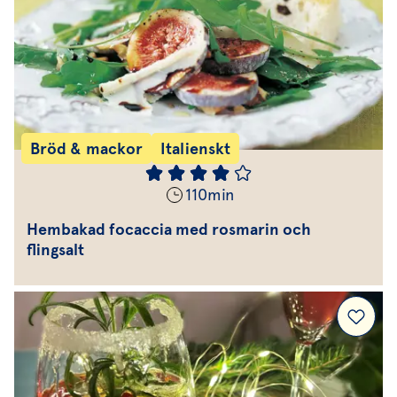
Bröd & mackor
Italienskt
110
min
Hembakad focaccia med rosmarin och
flingsalt