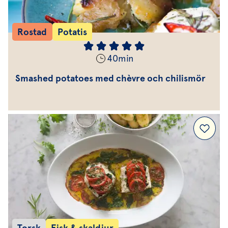
Rostad
Potatis
40
min
Smashed potatoes med chèvre och chilismör
Torsk
Fisk & skaldjur