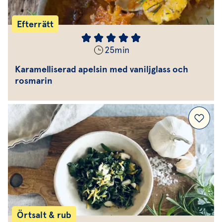
Efterrätt
25
min
Karamelliserad apelsin med vaniljglass och
rosmarin
Örtsalt & rub