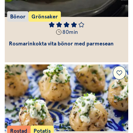
Bönor
Grönsaker
80
min
Rosmarinkokta vita bönor med parmesean
Rostad
Potatis