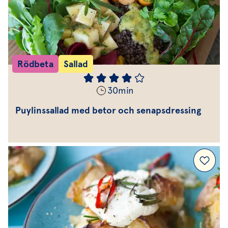
Rödbeta
Sallad
30
min
Puylinssallad med betor och senapsdressing