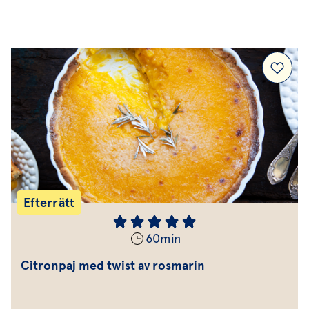
Efterrätt & Fika
Efterrätt
60
min
Citronpaj med twist av rosmarin