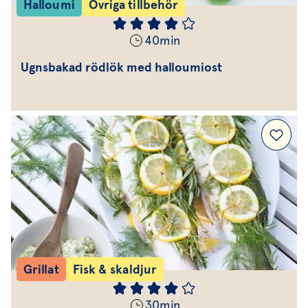
Halloumi
Övriga tillbehör
40
min
Ugnsbakad rödlök med halloumiost
Grillat
Fisk & skaldjur
30
min