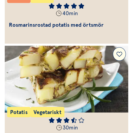
40
min
Rosmarinsrostad potatis med örtsmör
Potatis
Vegetariskt
30
min