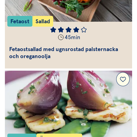
Fetaost
Sallad
45
min
Fetaostsallad med ugnsrostad palsternacka
och oreganoolja