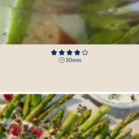
30
min