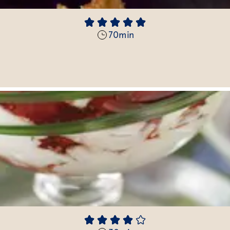
70
min