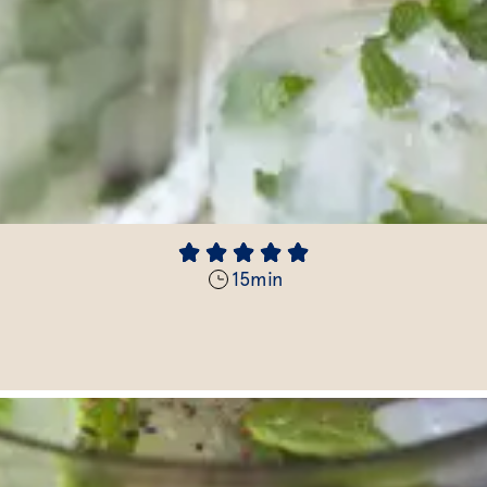
15
min