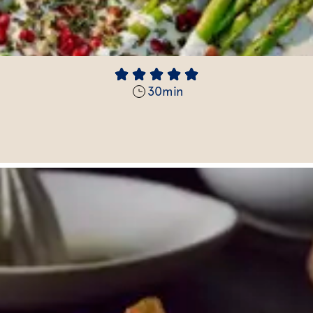
30
min