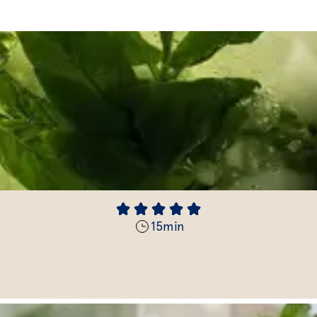
15
min