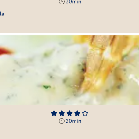
30
min
ta
20
min