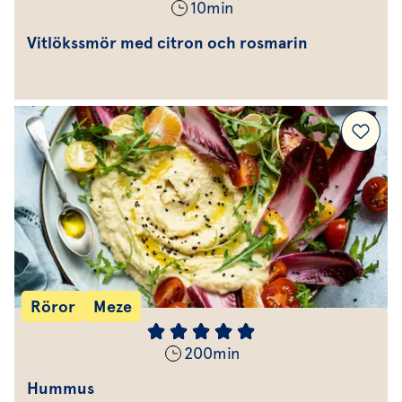
10
min
Vitlökssmör med citron och rosmarin
Röror
Meze
200
min
Hummus