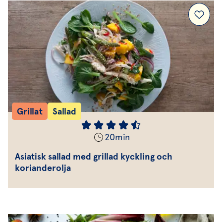
Grillat
Sallad
20
min
Asiatisk sallad med grillad kyckling och
korianderolja