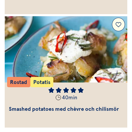
Rostad
Potatis
40
min
Smashed potatoes med chèvre och chilismör