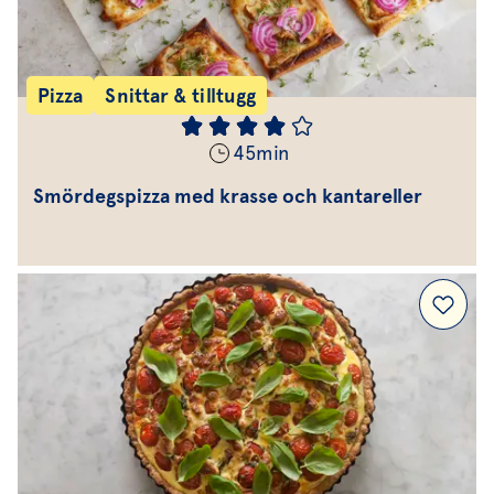
Pizza
Snittar & tilltugg
45
min
Smördegspizza med krasse och kantareller