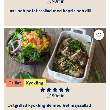
90
min
Lax- och potatissallad med kapris och dill
Grillat
Kyckling
90
min
Örtgrillad kycklingfilé med het majssallad