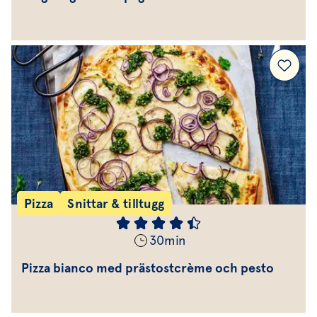
Pizza
Snittar & tilltugg
30
min
Pizza bianco med prästostcrème och pesto