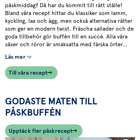
påskmiddag? Då har du kommit till rätt ställe!
Bland våra recept hittar du klassiker som lamm,
kyckling, lax och ägg, men också alternativa rätter
som ger en modern twist. Fräscha sallader och de
goda tillbehör gör buffén till en succé. Alla våra
såser och röror är smaksatta med färska örter
som lyfter smaken en nivå. Inled med en god
Läs mer
mocktail eller drink och avsluta med en söt
dessert. Glad påsk önskar vi på Svegro!
Till våra recept
GODASTE MATEN TILL
PÅSKBUFFÉN
Upptäck fler påskrecept