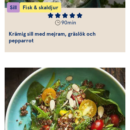
Sill
Fisk & skaldjur
90
min
Krämig sill med mejram, gräslök och
pepparrot