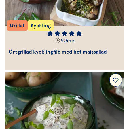
Grillat
Kyckling
90
min
Örtgrillad kycklingfilé med het majssallad