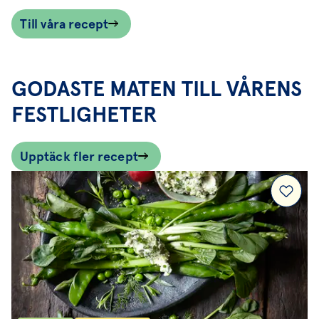
firandet med en god mocktail eller drink och
Till våra recept
avsluta med en söt dessert.
GODASTE MATEN TILL VÅRENS
FESTLIGHETER
Upptäck fler recept