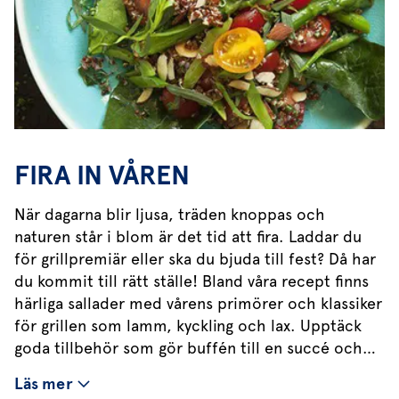
FIRA IN VÅREN
När dagarna blir ljusa, träden knoppas och
naturen står i blom är det tid att fira. Laddar du
för grillpremiär eller ska du bjuda till fest? Då har
du kommit till rätt ställe! Bland våra recept finns
härliga sallader med vårens primörer och klassiker
för grillen som lamm, kyckling och lax. Upptäck
goda tillbehör som gör buffén till en succé och
såser och röror med den där extra touchen. Alla
Läs mer
våra recept är laddade med färska örter. Inled