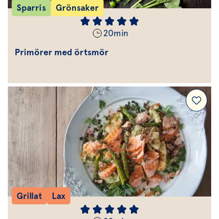
Sparris
Grönsaker
20
min
Primörer med örtsmör
Grillat
Lax