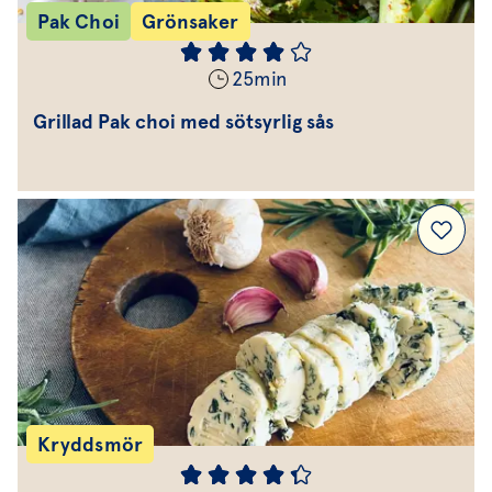
Pak Choi
Grönsaker
25
min
Grillad Pak choi med sötsyrlig sås
Kryddsmör